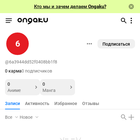
Кто мы и зачем делаем
Ongaku?
6
Подписаться
@6a3944dd52f0408bb1f8
0 карма
0 подписчиков
0
0
Аниме
Манга
Записи
Активность
Избранное
Отзывы
Все
Новое
ヽ(ー_ー )ノ