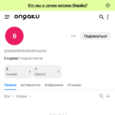
Кто мы и зачем делаем
Ongaku?
6
Подписаться
@6abef6b56ab846faac64
0 карма
0 подписчиков
0
1
Аниме
Манга
Записи
Активность
Избранное
Отзывы
Все
Новое
ヽ(ー_ー )ノ