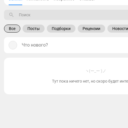
Все
Посты
Подборки
Рецензии
Новост
Что нового?
ヽ(ー_ー )ノ
Тут пока ничего нет, но скоро будет инт