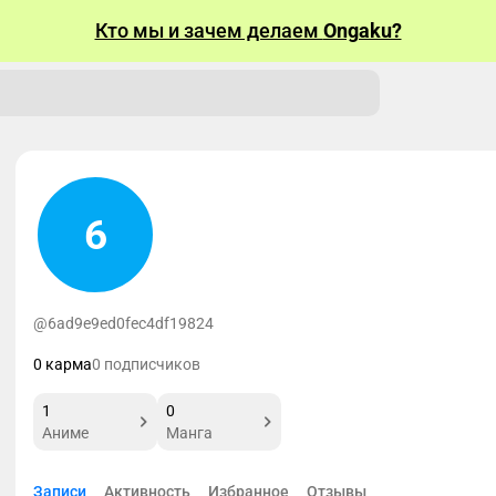
Кто мы и зачем делаем
Ongaku?
6
@6ad9e9ed0fec4df19824
0 карма
0 подписчиков
1
0
Аниме
Манга
Записи
Активность
Избранное
Отзывы