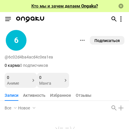
Кто мы и зачем делаем
Ongaku?
6
Подписаться
@6c02d4ba4acd4c0ea1ea
0 карма
0 подписчиков
0
0
Аниме
Манга
Записи
Активность
Избранное
Отзывы
Все
Новое
ヽ(ー_ー )ノ