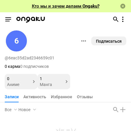
Кто мы и зачем делаем
Ongaku?
6
Подписаться
@6eac35d2ad2346659c01
0 карма
0 подписчиков
0
1
Аниме
Манга
Записи
Активность
Избранное
Отзывы
Все
Новое
ヽ(ー_ー )ノ