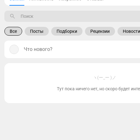
Все
Посты
Подборки
Рецензии
Новост
Что нового?
ヽ(ー_ー )ノ
Тут пока ничего нет, но скоро будет инт