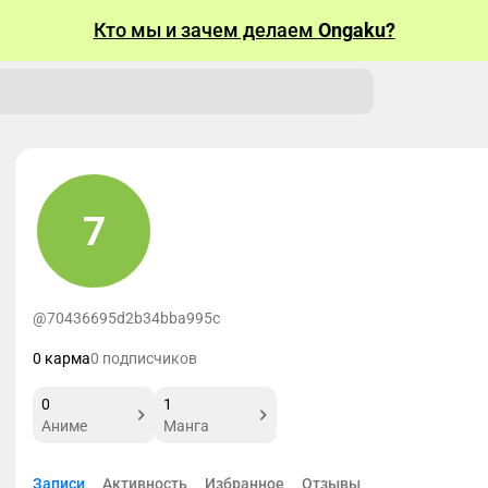
Кто мы и зачем делаем
Ongaku?
7
@70436695d2b34bba995c
0 карма
0 подписчиков
0
1
Аниме
Манга
Записи
Активность
Избранное
Отзывы