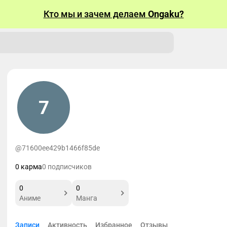
Кто мы и зачем делаем
Ongaku?
7
@71600ee429b1466f85de
0 карма
0 подписчиков
0
0
Аниме
Манга
Записи
Активность
Избранное
Отзывы