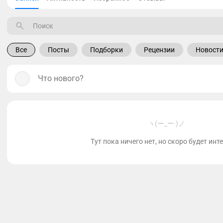
Все
Посты
Подборки
Рецензии
Новост
Что нового?
ヽ(ー_ー )ノ
Тут пока ничего нет, но скоро будет инт