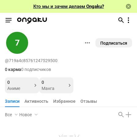
Кто мы и зачем делаем
Ongaku?
7
Подписаться
@719a4c85761247529500
0 карма
0 подписчиков
0
0
Аниме
Манга
Записи
Активность
Избранное
Отзывы
Все
Новое
ヽ(ー_ー )ノ