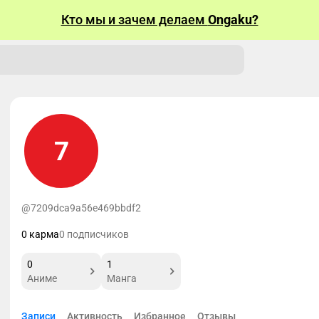
Кто мы и зачем делаем
Ongaku?
7
@7209dca9a56e469bbdf2
0 карма
0 подписчиков
0
1
Аниме
Манга
Записи
Активность
Избранное
Отзывы