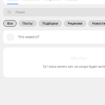
Все
Посты
Подборки
Рецензии
Новост
Что нового?
ヽ(ー_ー )ノ
Тут пока ничего нет, но скоро будет инт