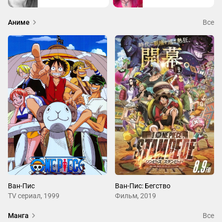
Бонни действует по пиратским правилам и редко делает что-
Аниме
Все
то «из доброты» — чаще потому, что это выгодно и помогает 
выжить в мире, где ошибка стоит слишком дорого.
Ван-Пис
Ван-Пис: Бегство
ТV сериал, 1999
Фильм, 2019
Манга
Все