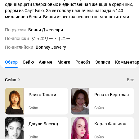
одиннадцати Сверхновых и единственная женщина среди них, 
родом из Саут Блю. За её голову назначена награда в 140 
миллионов белли. Бонни известна ненасытным аппетитом и 
отвратительными манерами за столом: она ест при любой 
возможности, требует добавки, не закончив с текущей 
По-русски
Бонни Джевелри
порцией, и особенно любит пиццу.

По-японски
ジュエリー・ボニー
По-английски
Bonney Jewelry
При всей грубости она умеет сохранять холодную голову и 
быстро оценивать опасность — особенно на архипелаге 
Сабаоди, где одно неверное движение может привлечь 
Обзор
Сейю
Аниме
Манга
Ранобэ
Записи
Комментар
адмирала. Именно поэтому она остановила попытку Зоро 
напасть на Тенрюбито, разыграв сцену с «младшей сестрой», 
чтобы не допустить лишнего шума. Силы своего фрукта она 
Сейю
Все
использует прагматично: способна вывести из строя отряд 
Дозора, превращая людей то в детей, то в стариков.

Рэйко Такаги
Рената Бертолас
Сэйю
Сэйю
Джули Басекц
Карла Фалькон
Сэйю
Сэйю