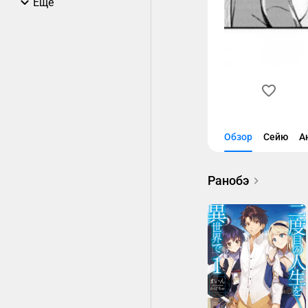
Еще
Обзор
Сейю
А
Ранобэ