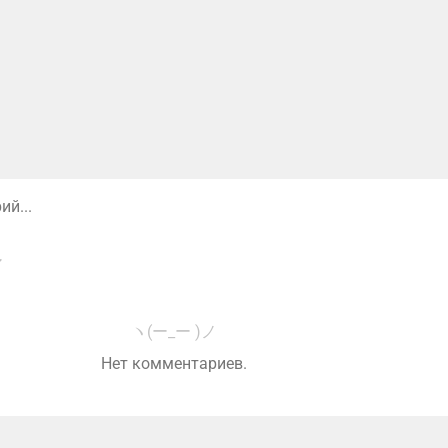
й...
ヽ(ー_ー )ノ
Нет комментариев.