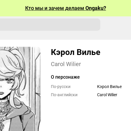
Кто мы и зачем делаем
Ongaku?
Кэрол Вилье
Carol Wilier
О персонаже
По-русски
Кэрол Вилье
По-английски
Carol Wilier