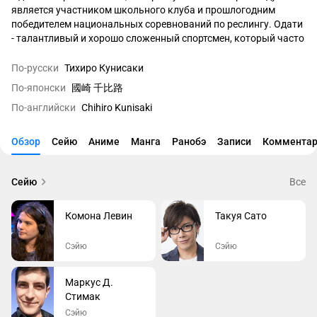
является участником школьного клуба и прошлогодним 
победителем национальных соревнований по реслингу. Одати 
- талантливый и хорошо сложенный спортсмен, который часто 
участвует в показательных боях между разными 
спортивными клубами в школе. Его называют 
По-русски
Тихиро Кунисаки
"Неприкасаемым", потому что никому не удавалось одержать 
По-японски
國崎 千比路
над ним победу. Одати мечтает стать лучшим в смешанных 
По-английски
Chihiro Kunisaki
боевых искусствах. Однако, он неосторожно высказал 
негативное мнение о сумо перед Хиномару, из-за чего они 
сходятся в поединке, в котором Одати впервые проигрывает. 
Обзор
Сейю
Аниме
Манга
Ранобэ
Записи
Комментар
Несмотря на это, он начинает понимать истинную силу бойцов 
сумо и решает вступить в клуб к Синъе.
Сейю
Все
Комона Левин
Такуя Сато
Сэйю
Сэйю
Маркус Д.
Стимак
Сэйю