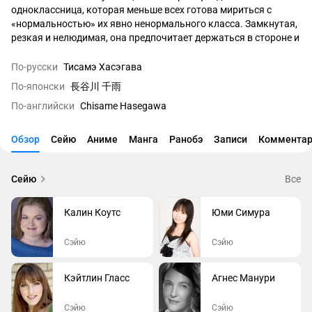
одноклассница, которая меньше всех готова мириться с 
«нормальностью» их явно ненормального класса. Замкнутая, 
резкая и нелюдимая, она предпочитает держаться в стороне и 
наблюдать со скепсисом, отмечая вещи, которые другие будто 
бы не замечают: от странных «неуместных» учеников вроде 
По-русски
Тисамэ Хасэгава
Чачамару и Маны до самого факта, что учителем работает 
По-японски
長谷川 千雨
ребёнок. В реальной жизни Тисамэ избегает внимания и 
По-английски
Chisame Hasegawa
общения, зато в сети чувствует себя как дома.

За закрытой дверью своей комнаты она превращается в Чиу 
Обзор
Сейю
Аниме
Манга
Ранобэ
Записи
Комментар
— популярного интернет-идола и косплеера. Тисамэ отлично 
разбирается в компьютерах и способна взламывать крупные 
базы данных почти без усилий; познакомившись с магией, она 
Сейю
Все
неохотно оказывается втянута в дела Нэги. После 
заключения Пактио с Нэги её артефакт «Сцептрум Виртуале» 
Калин Коутс
Юми Симура
позволяет буквально входить в киберпространство как в 
физическую среду и «взламывать» системы изнутри, а также 
Сэйю
Сэйю
менять образы, принимая различные косплей-наряды 
интернет-идола. Ей помогают виртуальные «духи» — Кинча, 
Ханпэ, Коння, Тикувафу, Нэги, Дайко и Сиратакэ, — но 
Кэйтлин Гласс
Агнес Манури
способности завязаны на доступ к сети и технику: без 
интернета или при разрядившемся ноутбуке её поддержка 
Сэйю
Сэйю