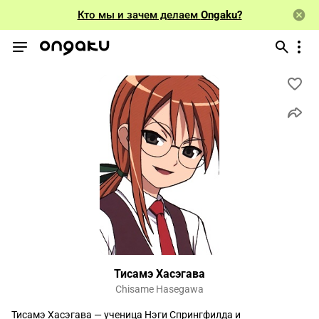
Кто мы и зачем делаем
Ongaku?
Тисамэ Хасэгава
Chisame Hasegawa
Тисамэ Хасэгава — ученица Нэги Спрингфилда и 