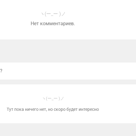
ヽ(ー_ー )ノ
Нет комментариев.
?
ヽ(ー_ー )ノ
Тут пока ничего нет, но скоро будет интересно