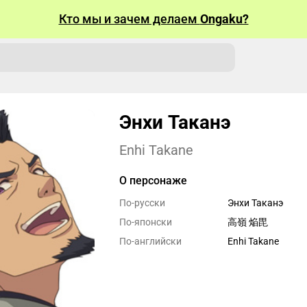
Кто мы и зачем делаем
Ongaku?
Энхи Таканэ
Enhi Takane
О персонаже
По-русски
Энхи Таканэ
По-японски
高嶺 焔毘
По-английски
Enhi Takane