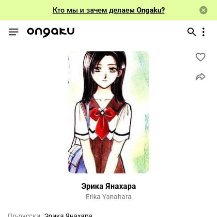
Кто мы и зачем делаем
Ongaku?
Эрика Янахара
Erika Yanahara
По-русски
Эрика Янахара