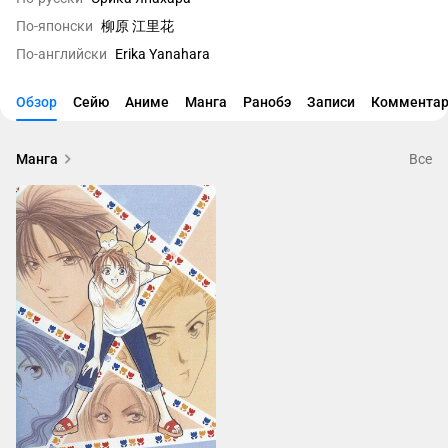
По-японски
柳原 江里花
По-английски
Erika Yanahara
Обзор
Сейю
Аниме
Манга
Ранобэ
Записи
Комментар
Манга
Все