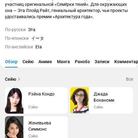
участниц оригинальной «Семёрки теней». Для окружающих 
она — Эта Ллойд Райт, гениальный архитектор, чьи проекты 
удостаивались премии «Архитектура года».

Однако за публичным образом скрывается её настоящая 
По-русски
Эта
роль: Эта возглавляет исследовательское подразделение 
По-японски
イータ
«Сада теней», отвечая за научную и экспериментальную 
По-английски
Eta
сторону деятельности организации.
Обзор
Сейю
Аниме
Манга
Ранобэ
Записи
Комментар
Сейю
Все
Рэйна Кондо
Джада
Бонаноми
Сэйю
Сэйю
Женевьева
Симмонс
Сэйю