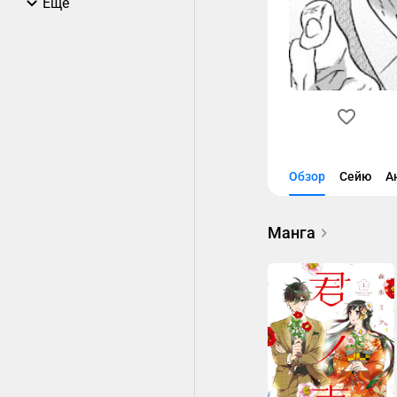
Еще
Обзор
Сейю
А
Манга