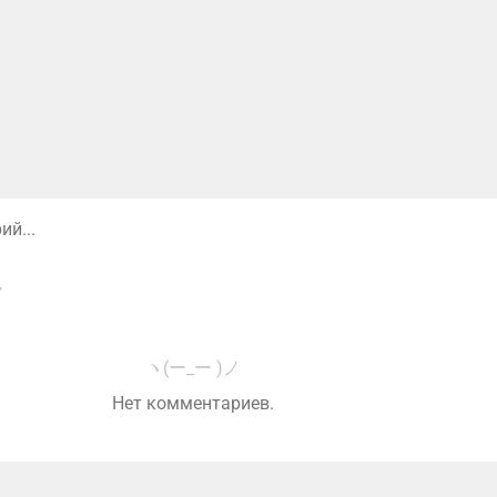
й...
ヽ(ー_ー )ノ
Нет комментариев.