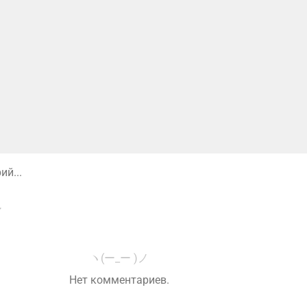
й...
ヽ(ー_ー )ノ
Нет комментариев.