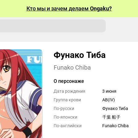
Кто мы и зачем делаем
Ongaku?
Фунако Тиба
Funako Chiba
О персонаже
Дата рождения
3 июня
Группа крови
AB(IV)
По-русски
Фунако Тиба
По-японски
千葉 船子
По-английски
Funako Chiba