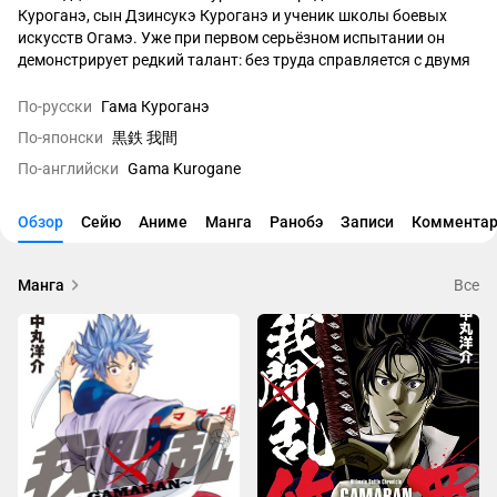
Куроганэ, сын Дзинсукэ Куроганэ и ученик школы боевых 
искусств Огамэ. Уже при первом серьёзном испытании он 
демонстрирует редкий талант: без труда справляется с двумя 
наёмниками — братьями Хюга, которых Наоёси нанимает, 
чтобы проверить его навыки.

По-русски
Гама Куроганэ
По-японски
黒鉄 我間
По характеру Гама азартен и любит соперничество, поэтому 
По-английски
Gama Kurogane
быстро соглашается присоединиться к «Логову демонов» под 
командованием Наоёси — ради шанса встретиться с отцом и 
превзойти его. От боя к бою он заметно растёт, 
Обзор
Сейю
Аниме
Манга
Ранобэ
Записи
Комментар
подстраивается под противников и благодаря постоянному 
развитию способен одерживать верх даже над более 
опытными бойцами.

Манга
Все
При всей своей боевой страсти Гама руководствуется 
сильным чувством справедливости: он не станет сражаться с 
тем, кто не может защищаться или остаётся безоружным.