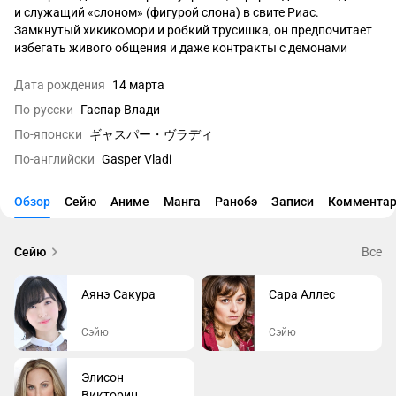
и служащий «слоном» (фигурой слона) в свите Риас. 
Замкнутый хикикомори и робкий трусишка, он предпочитает 
избегать живого общения и даже контракты с демонами 
заключает через интернет. Гаспар любит женскую одежду, 
считая её «милой», а ещё часто носит с собой коробку — это 
Дата рождения
14 марта
одна из его странностей, которая подчёркивает его 
По-русски
Гаспар Влади
оторванность от мира.

По-японски
ギャスパー・ヴラディ
Главная сила Влади — святой механизм «Проклятый взор 
По-английски
Gasper Vladi
Балора», способный останавливать время для всего, что 
попадает в его поле зрения, но проблема в том, что поначалу 
Обзор
Сейю
Аниме
Манга
Ранобэ
Записи
Комментар
он почти не умеет контролировать этот дар. Из-за 
происхождения его презирали вампиры, а люди порой 
считали монстром — особенно те, кто случайно попадал под 
Сейю
Все
действие его способности. Со временем, тренируясь вместе с 
Иссей, Ксеновией и Конэко, а также прислушиваясь к советам 
Аянэ Сакура
Сара Аллес
Азазеля и помощи Садзи, Гаспар постепенно становится 
увереннее и учится управлять силой; на это также влияет 
кровь Иссея, которая помогает ему лучше держать 
Сэйю
Сэйю
способности под контролем.

Элисон
Викторин