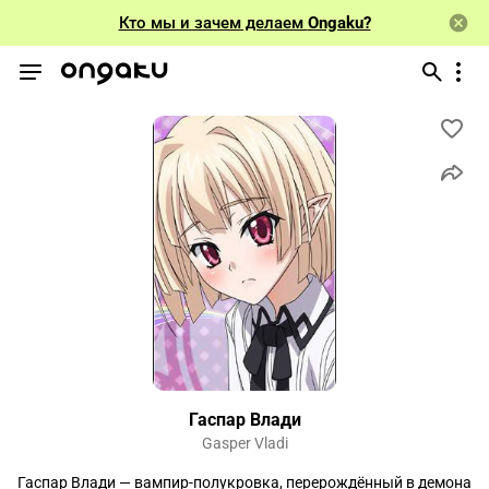
Кто мы и зачем делаем
Ongaku?
Гаспар Влади
Gasper Vladi
Гаспар Влади — вампир-полукровка, перерождённый в демона 