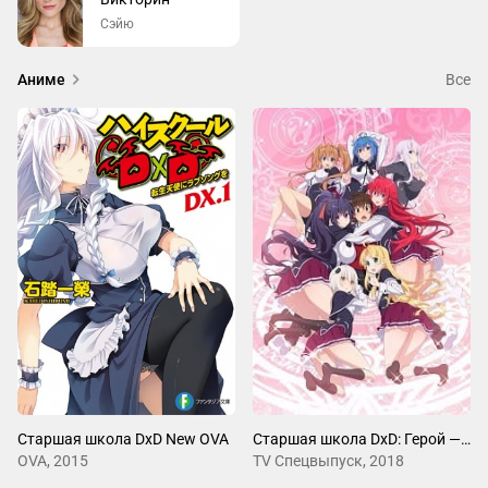
Сэйю
Аниме
Все
Гаспар — персонаж, чья линия держится на сочетании 
уязвимости и опасной силы: чем больше он преодолевает 
страх и изоляцию, тем значимее становится его вклад в 
команду Риас.
Старшая школа DxD New OVA
Старшая школа DxD: Герой — Эпизод 0
OVA, 2015
TV Спецвыпуск, 2018