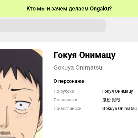
Кто мы и зачем делаем
Ongaku?
Гокуя Онимацу
Gokuya Onimatsu
О персонаже
По-русски
Гокуя Онимацу
По-японски
鬼松 獄哉
По-английски
Gokuya Onimatsu