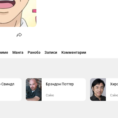
ниме
Манга
Ранобэ
Записи
Комментарии
 Свиндл
Брэндон Поттер
Хир
Сэйю
Сэй