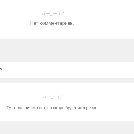
ヽ(ー_ー )ノ
Нет комментариев.
?
ヽ(ー_ー )ノ
Тут пока ничего нет, но скоро будет интересно