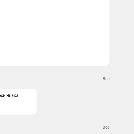
Все
оси Янака
ю
Все