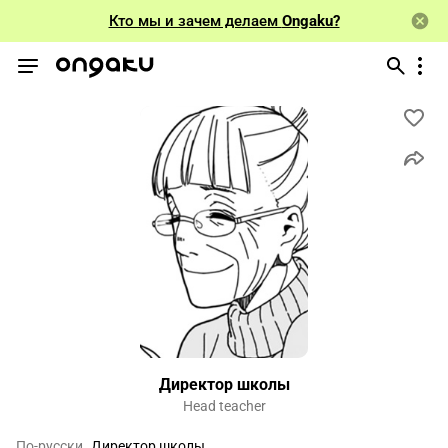
Кто мы и зачем делаем
Ongaku?
Директор школы
Head teacher
По-русски
Директор школы