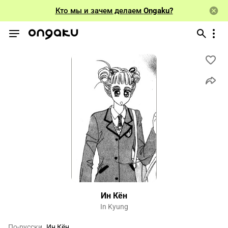
Кто мы и зачем делаем
Ongaku?
Ин Кён
In Kyung
По-русски
Ин Кён