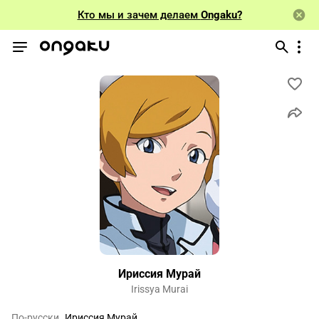
Кто мы и зачем делаем
Ongaku?
Ириссия Мурай
Irissya Murai
По-русски
Ириссия Мурай