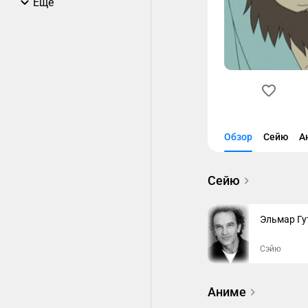
Еще
Обзор
Сейю
А
Сейю
Эльмар Г
Сэйю
Аниме