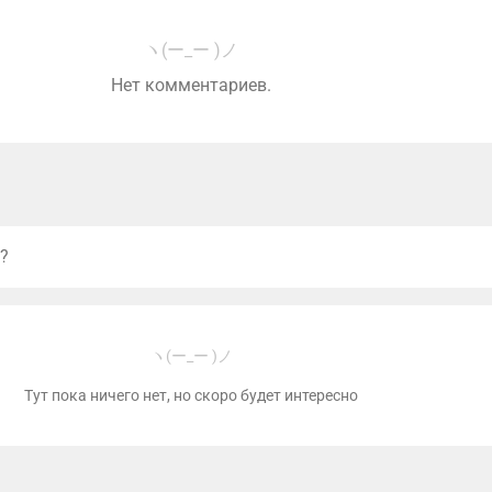
ヽ(ー_ー )ノ
Нет комментариев.
?
ヽ(ー_ー )ノ
Тут пока ничего нет, но скоро будет интересно