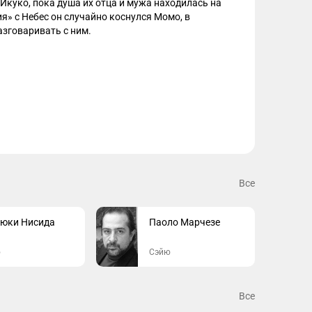
Икуко, пока душа их отца и мужа находилась на 
я» с Небес он случайно коснулся Момо, в 
разговаривать с ним.
Все
июки Нисида
Паоло Марчезе
ю
Сэйю
Все