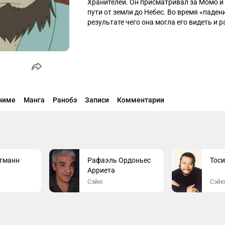
Хранителей. Он присматривал за Момо и 
пути от земли до Небес. Во время «падени
результате чего она могла его видеть и 
ниме
Манга
Ранобэ
Записи
Комментарии
утманн
Рафаэль Ордоньес
Тос
Арриета
Сэйю
Сэй