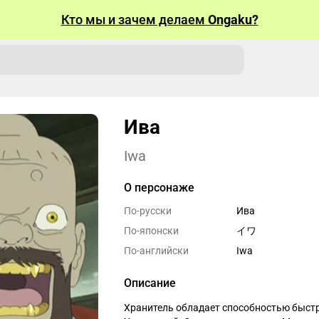
Кто мы и зачем делаем
Ongaku?
Ива
Iwa
О персонаже
По-русски
Ива
По-японски
イワ
По-английски
Iwa
Описание
Хранитель обладает способностью быстро