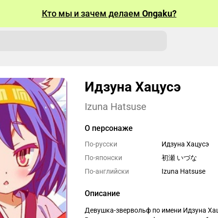
Кто мы и зачем делаем
Ongaku?
Идзуна Хацусэ
Izuna Hatsuse
О персонаже
По-русски
Идзуна Хацусэ
По-японски
初瀬 いづな
По-английски
Izuna Hatsuse
Описание
Девушка-звервольф по имени Идзуна Хац