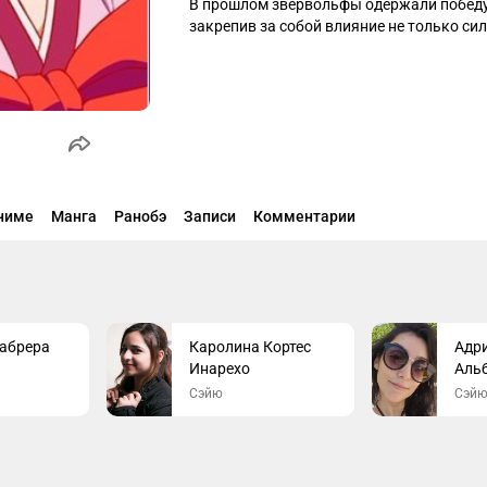
В прошлом звервольфы одержали победу 
закрепив за собой влияние не только сило
Позднее Сора выясняет, что звервольфа
в играх они нередко жульничают — и испо
нему. Идзуна становится одной из его п
и столкновений интересов между расами
ниме
Манга
Ранобэ
Записи
Комментарии
абрера
Каролина Кортес
Адр
Инарехо
Аль
Сэйю
Сэй