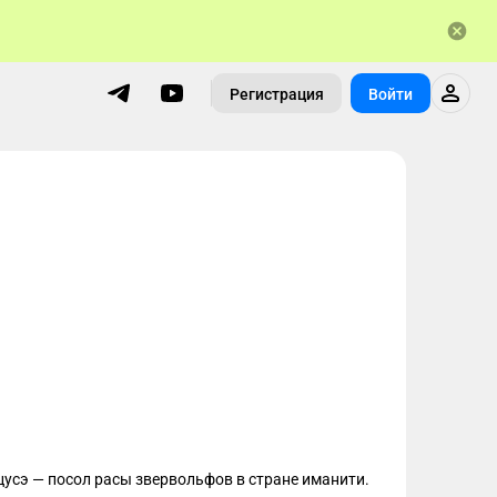
Регистрация
Войти
усэ — посол расы звервольфов в стране иманити. 