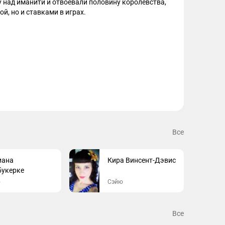
над иманити и отвоевали половину королевства, 
й, но и ставками в играх.

м жизненно необходимы ресурсы для выживания, а 
льзует это, чтобы вынудить их присоединиться к 
одчинённых, оказываясь на передовой переговоров 
.
Все
иана
Кира Винсент-Дэвис
букерке
ю
Сэйю
Все