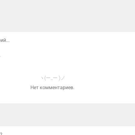
й...
ヽ(ー_ー )ノ
Нет комментариев.
?