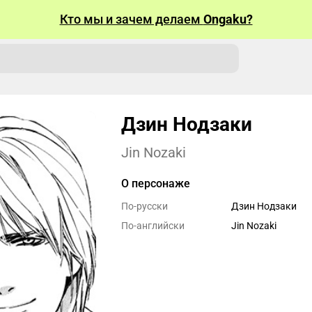
Кто мы и зачем делаем
Ongaku?
Дзин Нодзаки
Jin Nozaki
О персонаже
По-русски
Дзин Нодзаки
По-английски
Jin Nozaki