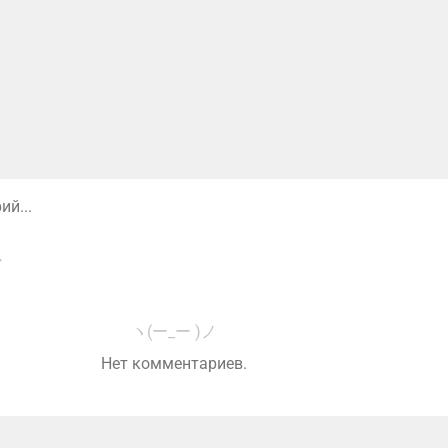
й...
ヽ(ー_ー )ノ
Нет комментариев.