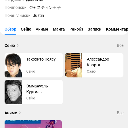
По-японски
ジャスティン王子
По-английски
Justin
Обзор
Сейю
Аниме
Манга
Ранобэ
Записи
Комментар
Сейю
Все
Такэхито Коясу
Алессандро
Кварта
Сэйю
Сэйю
Эммануэль
Куртиль
Сэйю
Аниме
Все