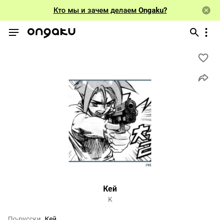
Кто мы и зачем делаем
Ongaku?
Кей
K
По-русски
Кей