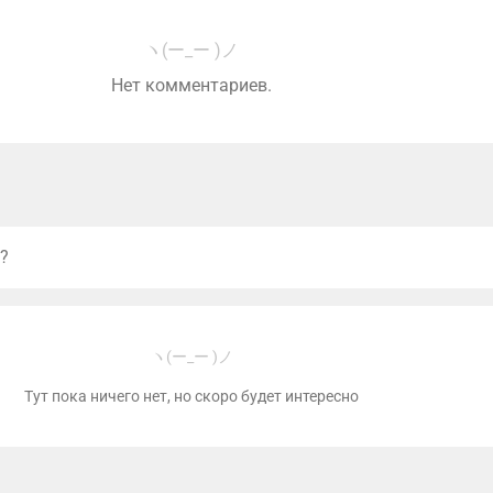
ヽ(ー_ー )ノ
Нет комментариев.
?
ヽ(ー_ー )ノ
Тут пока ничего нет, но скоро будет интересно