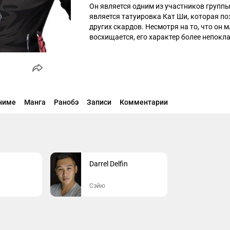
Он является одним из участников группы
является татуировка Кат Ши, которая по
других скардов. Несмотря на то, что он
восхищается, его характер более непокл
характера брата.
ниме
Манга
Ранобэ
Записи
Комментарии
Darrel Delfin
Сэйю