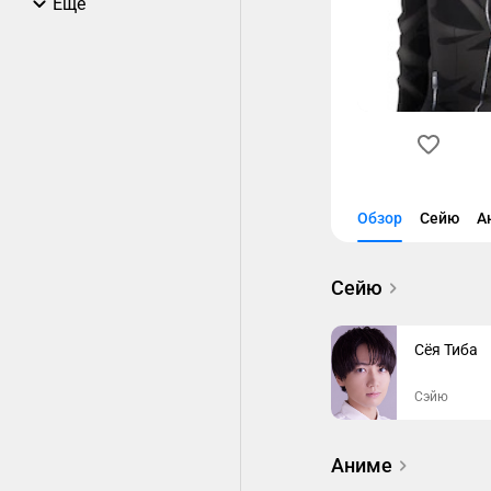
Еще
Обзор
Сейю
А
Сейю
Сёя Тиба
Сэйю
Аниме