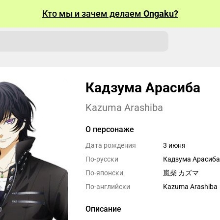
Кто мы и зачем делаем
Ongaku?
Кадзума Арасиба
Kazuma Arashiba
О персонаже
Дата рождения
3 июня
По-русски
Кадзума Арасиба
По-японски
嵐柴 カズマ
По-английски
Kazuma Arashiba
Описание