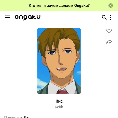
Кто мы и зачем делаем
Ongaku?
Кис
Keith
По-русски
Кис