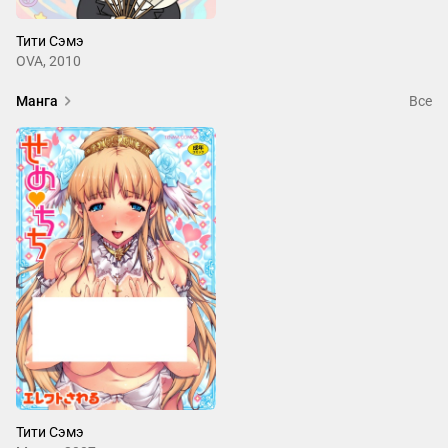
Тити Сэмэ
OVA, 2010
Манга
Все
Тити Сэмэ