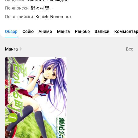
По-японски
野々村 賢一
По-английски
Kenichi Nonomura
Обзор
Сейю
Аниме
Манга
Ранобэ
Записи
Комментар
Манга
Все