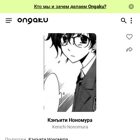
Кто мы и зачем делаем
Ongaku?
Кэнъити Нономура
Kenichi Nonomura
По-русски
Кэнъити Нономура