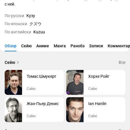
с ней.
По-русски
Кузу
По-японски
クズウ
По-английски
Kuzuu
Обзор
Сейю
Аниме
Манга
Ранобэ
Записи
Комментар
Сейю
Все
Томас Шмукерт
Хорхе Ройг
Сэйю
Сэйю
Жан-Пьер Денис
Ian Hanlin
Сэйю
Сэйю