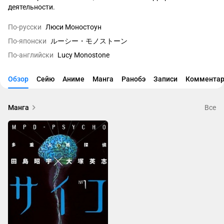
деятельности.
По-русски
Люси Моностоун
По-японски
ルーシー・モノストーン
По-английски
Lucy Monostone
Обзор
Сейю
Аниме
Манга
Ранобэ
Записи
Комментар
Манга
Все