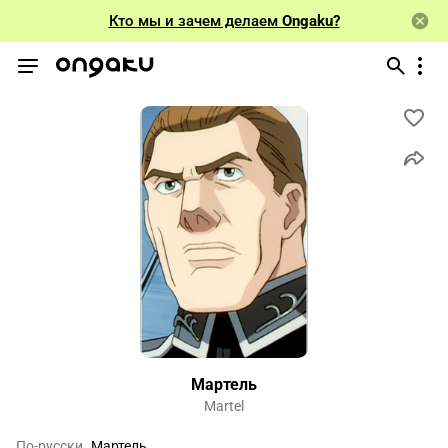
Кто мы и зачем делаем
Ongaku?
Мартель
Martel
По-русски
Мартель