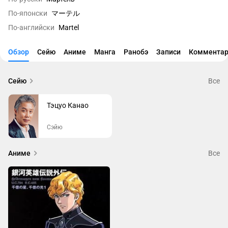
По-японски
マーテル
По-английски
Martel
Обзор
Сейю
Аниме
Манга
Ранобэ
Записи
Комментар
Сейю
Все
Тэцуо Канао
Сэйю
Аниме
Все