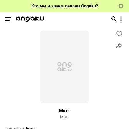
Кто мы и зачем делаем
Ongaku?
Мэтт
Matt
По-русски
Мэтт