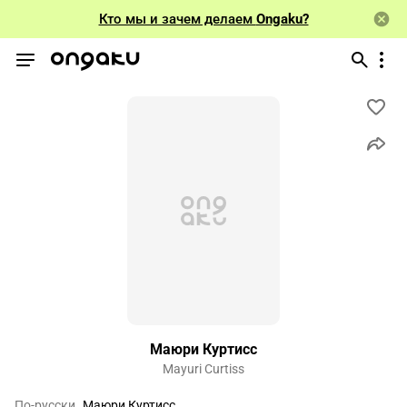
Кто мы и зачем делаем
Ongaku?
Маюри Куртисс
Mayuri Curtiss
По-русски
Маюри Куртисс