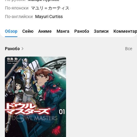
По-японски
マユリ＝カーティス
По-английски
Mayuri Curtiss
Обзор
Сейю
Аниме
Манга
Ранобэ
Записи
Комментар
Ранобэ
Все