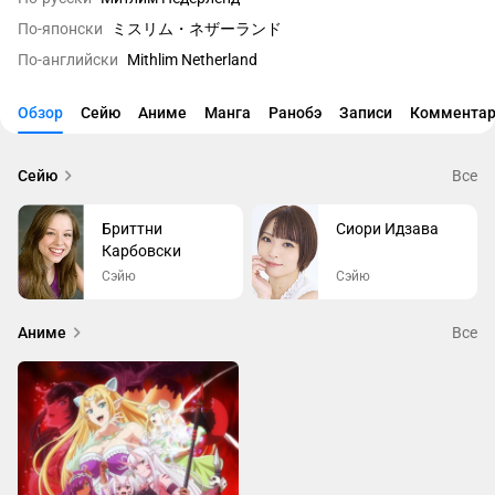
По-японски
ミスリム・ネザーランド
По-английски
Mithlim Netherland
Обзор
Сейю
Аниме
Манга
Ранобэ
Записи
Комментар
Сейю
Все
Бриттни
Сиори Идзава
Карбовски
Сэйю
Сэйю
Аниме
Все