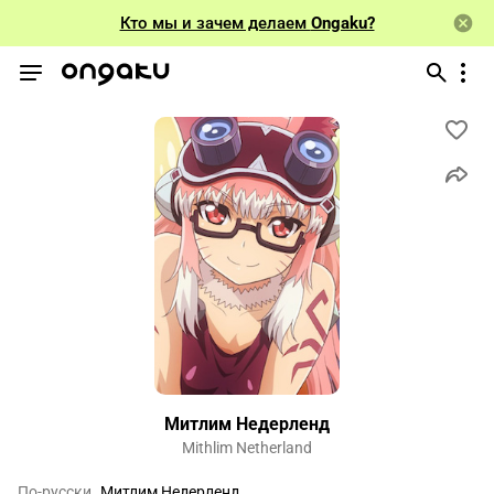
Кто мы и зачем делаем
Ongaku?
Митлим Недерленд
Mithlim Netherland
По-русски
Митлим Недерленд