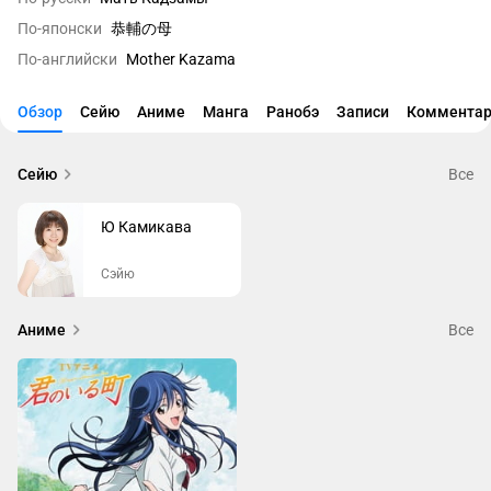
По-японски
恭輔の母
По-английски
Mother Kazama
Обзор
Сейю
Аниме
Манга
Ранобэ
Записи
Комментар
Сейю
Все
Ю Камикава
Сэйю
Аниме
Все