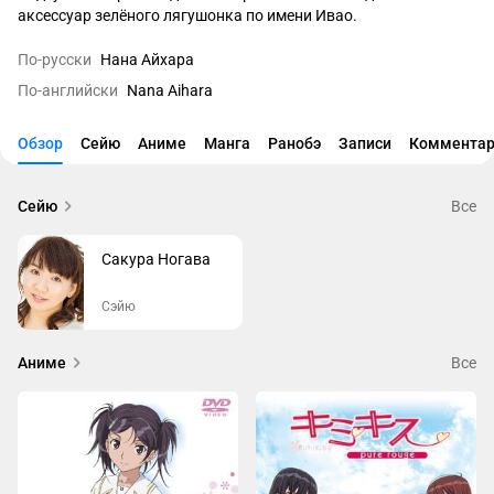
аксессуар зелёного лягушонка по имени Ивао.
По-русски
Нана Айхара
По-английски
Nana Aihara
Обзор
Сейю
Аниме
Манга
Ранобэ
Записи
Комментар
Сейю
Все
Сакура Ногава
Сэйю
Аниме
Все