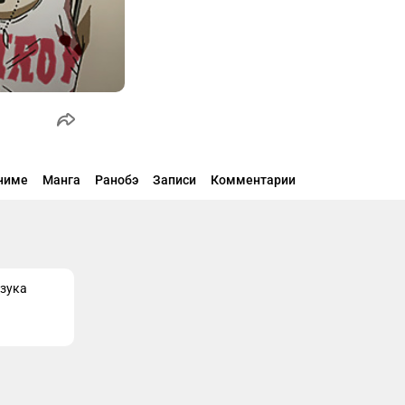
ниме
Манга
Ранобэ
Записи
Комментарии
зука