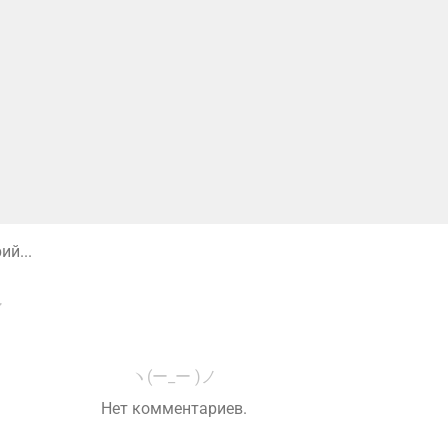
й...
ヽ(ー_ー )ノ
Нет комментариев.