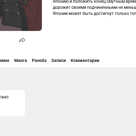
Японию и положить конец смутным времен
дорожит своими подчиненными не меньше,
Японии может быть достигнут только тогд
этого их придется завоевать. Он не терпи
дружелюбен и любит сладости.
ниме
Манга
Ранобэ
Записи
Комментарии
тано