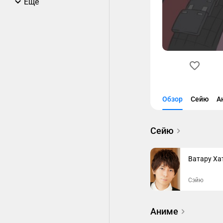
Еще
Обзор
Сейю
А
Сейю
Ватару Ха
Сэйю
Аниме