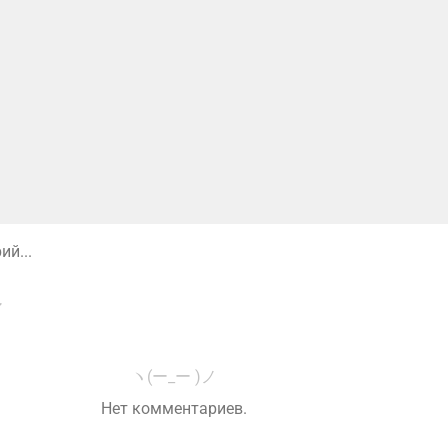
й...
ヽ(ー_ー )ノ
Нет комментариев.