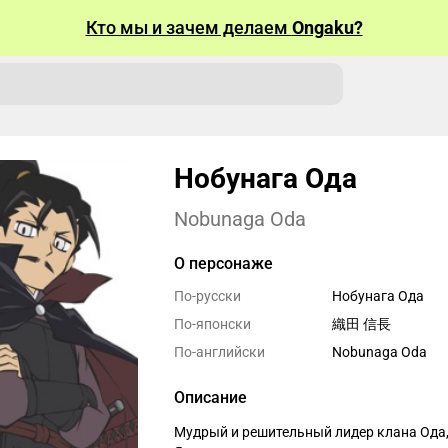
Кто мы и зачем делаем
Ongaku?
Нобунага Ода
Nobunaga Oda
О персонаже
По-русски
Нобунага Ода
По-японски
織田 信長
По-английски
Nobunaga Oda
Описание
Мудрый и решительный лидер клана Ода,