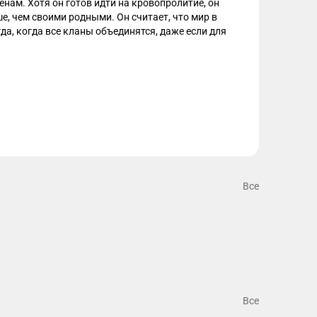
ам. Хотя он готов идти на кровопролитие, он 
 чем своими родными. Он считает, что мир в 
а, когда все кланы объединятся, даже если для 
т предательства, но в обычной жизни он 
Все
Все