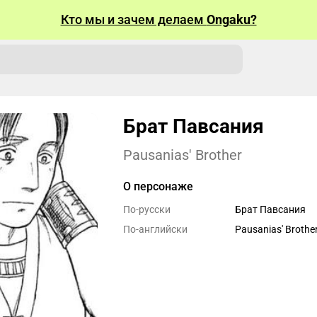
Кто мы и зачем делаем
Ongaku?
Брат Павсания
Pausanias' Brother
О персонаже
По-русски
Брат Павсания
По-английски
Pausanias' Brothe