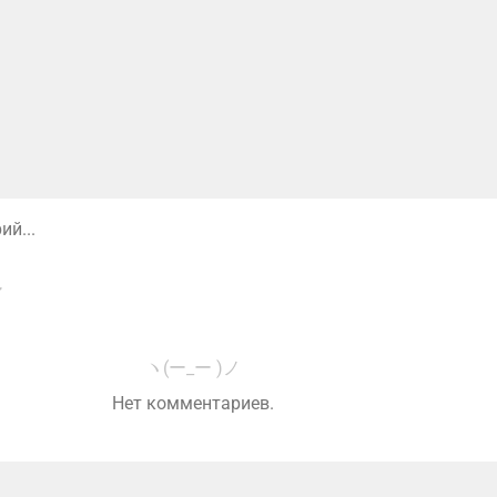
й...
ヽ(ー_ー )ノ
Нет комментариев.