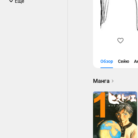
Еще
Обзор
Сейю
А
Манга