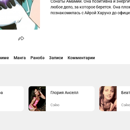
Сонаты Амамии. Она позитивна и энергич
любое дело, за которое берется. Она пло
познакомилась с Айрой Харунэ до официа
С детства она мечтает исполнить "Возвыш
вернется домой. Ради этой цели она готов
отказа от дружбы и потери сердца.
ниме
Манга
Ранобэ
Записи
Комментарии
ра
Глория Анселл
Беа
Сэйю
Сэй