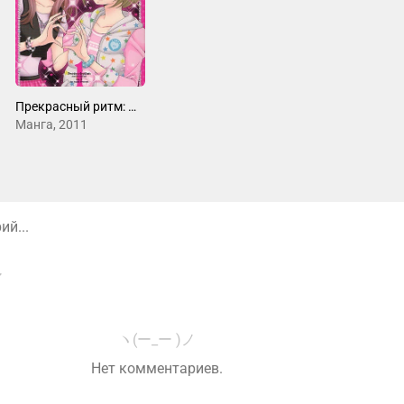
Прекрасный ритм: Мечта Авроры
Манга, 2011
й...
ヽ(ー_ー )ノ
Нет комментариев.