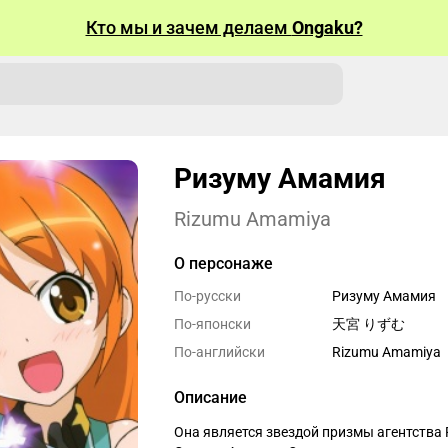
Кто мы и зачем делаем
Ongaku?
Ризуму Амамия
Rizumu Amamiya
О персонаже
По-русски
Ризуму Амамия
По-японски
天宮 りずむ
По-английски
Rizumu Amamiya
Описание
Она является звездой призмы агентства 