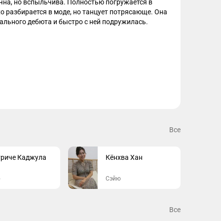
на, но вспыльчива. Полностью погружается в 
хо разбирается в моде, но танцует потрясающе. Она 
льного дебюта и быстро с ней подружилась.

ение Авроры", надеясь, что ее мать заметит ее и 
а пойти на все, даже если это потребует от нее 
Все
триче Каджула
Кёнхва Хан
ю
Сэйю
Все