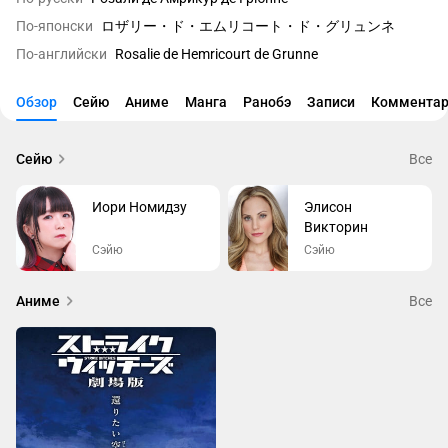
По-японски
ロザリー・ド・エムリコート・ド・グリュンネ
По-английски
Rosalie de Hemricourt de Grunne
Обзор
Сейю
Аниме
Манга
Ранобэ
Записи
Комментар
Сейю
Все
Иори Номидзу
Элисон
Викторин
Сэйю
Сэйю
Аниме
Все