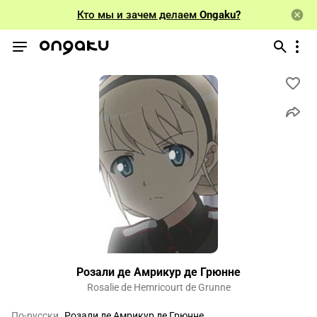
Кто мы и зачем делаем
Ongaku?
Розали де Амрикур де Грюнне
Rosalie de Hemricourt de Grunne
По-русски
Розали де Амрикур де Грюнне