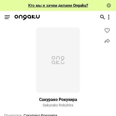
Кто мы и зачем делаем
Ongaku?
Сакурако Рокухира
Sakurako Rokuhira
По-русски
Сакурако Рокухира