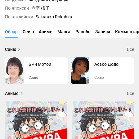
По-японски
六平 桜子
По-английски
Sakurako Rokuhira
Обзор
Сейю
Аниме
Манга
Ранобэ
Записи
Комментар
Сейю
Все
Эми Мотои
Асако Додо
Сэйю
Сэйю
Аниме
Все