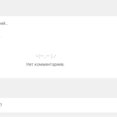
й...
ヽ(ー_ー )ノ
Нет комментариев.
?