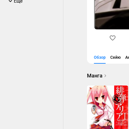
Еще
Обзор
Сейю
А
Манга