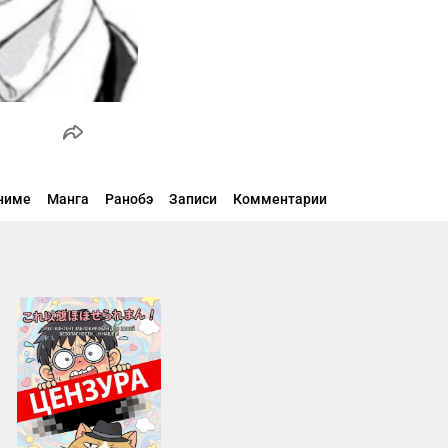
ниме
Манга
Ранобэ
Записи
Комментарии