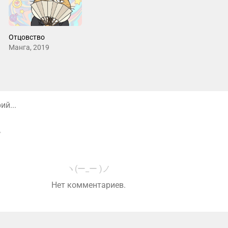
Отцовство
Манга, 2019
й...
ヽ(ー_ー )ノ
Нет комментариев.