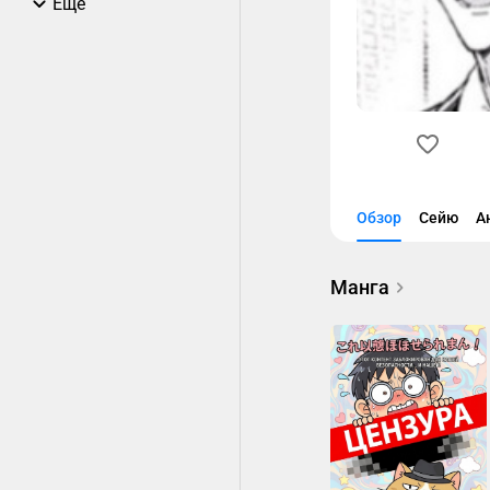
Еще
Обзор
Сейю
А
Манга