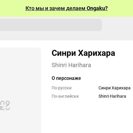
Кто мы и зачем делаем
Ongaku?
Синри Харихара
Shinri Harihara
О персонаже
По-русски
Синри Харихара
По-английски
Shinri Harihara