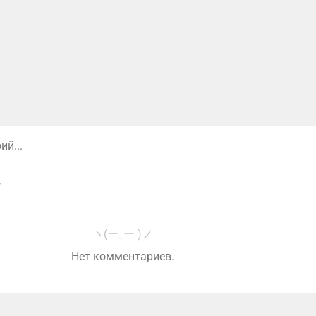
й...
ヽ(ー_ー )ノ
Нет комментариев.