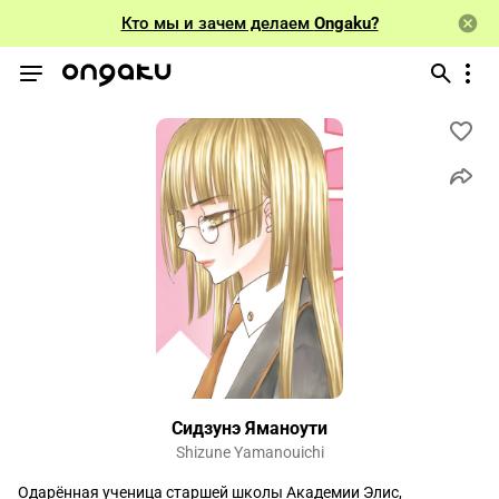
Кто мы и зачем делаем
Ongaku?
Сидзунэ Яманоути
Shizune Yamanouichi
Одарённая ученица старшей школы Академии Элис, 